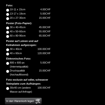
Foto:
10-11 x 15cm
4.00CHF
13-17 x 19cm
5.00CHF
20 x 27-30cm
15.00CHF
Poster (Foto-Papier):
30 x 40-45cm
45.00CHF
40 x 50-60cm
55.00CHF
60 x 80-90cm
65.00CHF
Poster auf Leinen und auf
Keilrahmen aufgezogen:
30 x 40cm
100.00CHF
40 x 60cm
120.00CHF
Elekronisches Foto:
800 x 600 px
5.00CHF
(Internetqualität)
Druckqualität
15.00CHF
(hochauflösend)
Foto exclusiv auf edler, schwarzer
Steinplatte zum Aufhängen:
30x40 cm (andere
100.00CHF
Masse auf Anfrage)